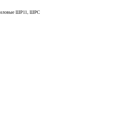
 силовые ШР11, ШРС